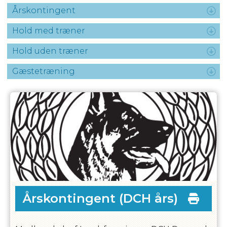
Årskontingent
Hold med træner
Hold uden træner
Gæstetræning
Årskontingent
(DCH års)