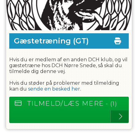
Gæstetræning
(GT)
Hvis du er medlem af en anden DCH klub, og vil
gæstetræne hos DCH Nørre Snede, så skal du
tilmelde dig denne vej.
Hvis du støder på problemer med tilmelding
kan du
sende en besked her
.
TILMELD/LÆS MERE
- (1)