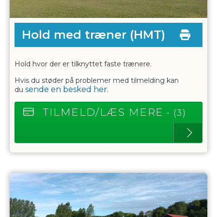
Hold med træner
(HMT)
Hold hvor der er tilknyttet faste trænere.
Hvis du støder på problemer med tilmelding kan
sende en besked her
du
.
TILMELD/LÆS MERE
- (3)