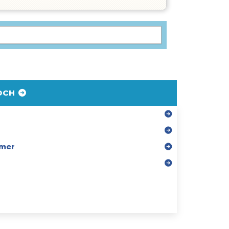
DCH
mer
r