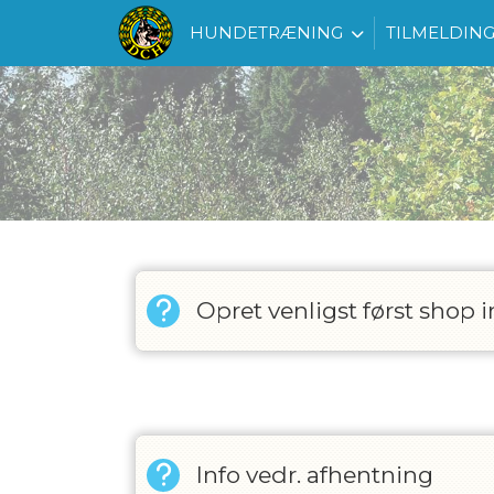
HUNDETRÆNING
TILMELDIN
Opret venligst først sho
Vis alle
Info vedr. afhentning