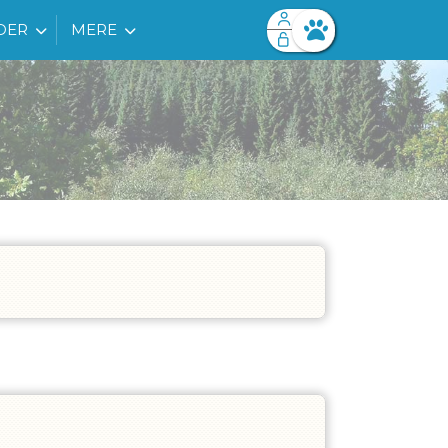
DER
MERE
Facebook login
Husk mig
Glemt password
Opret profil
Log ind