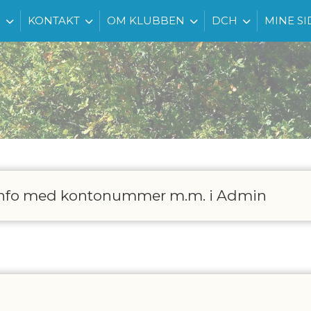
G
KONTAKT
OM KLUBBEN
DCH
MINE SI
p info med kontonummer m.m. i Admin