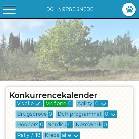
DCH NØRRE SNEDE
Konkurrencekalender
Vis alle
Vis åbne
0
Agility
0
Brugsprøve
0
DcH programmet
0
Hoopers
0
Nordisk
0
NoseWork
0
Rally
/
18
Kreds
alle