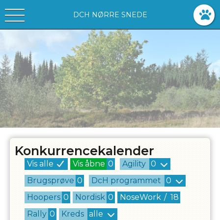
DCH NØRRE SNEDE
Konkurrencekalender
Vis alle
Vis åbne
0
Agility
0
Brugsprøve
0
DcH programmet
0
Hoopers
0
Nordisk
0
NoseWork
/
18
Rally
0
Kreds
alle