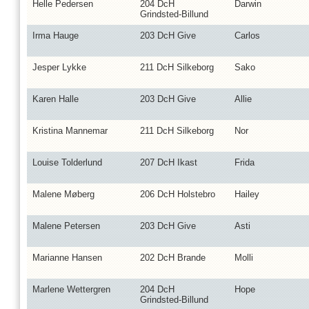
Helle Pedersen
204 DcH
Darwin
Grindsted-Billund
Irma Hauge
203 DcH Give
Carlos
Jesper Lykke
211 DcH Silkeborg
Sako
Karen Halle
203 DcH Give
Allie
Kristina Mannemar
211 DcH Silkeborg
Nor
Louise Tolderlund
207 DcH Ikast
Frida
Malene Møberg
206 DcH Holstebro
Hailey
Malene Petersen
203 DcH Give
Asti
Marianne Hansen
202 DcH Brande
Molli
Marlene Wettergren
204 DcH
Hope
Grindsted-Billund