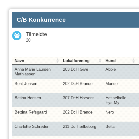
C/B Konkurrence
Tilmeldte
20
Navn
Lokalforening
Hund
Anna Marie Laursen
203 DcH Give
Abbie
Mathiassen
Bent Jensen
202 DcH Brande
Manse
Betina Hansen
307 DcH Horsens
Hesselballe
Hys My
Bettina Refsgaard
202 DcH Brande
Nero
Charlotte Schrøder
211 DcH Silkeborg
Bella